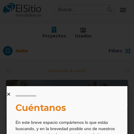
Proyectos
Usados
Suite
Filters
Mostrando
2
results
$
197.400.000
Cuéntanos
En este breve espacio compártenos lo que estás
buscando, y en la brevedad posible uno de nuestros
Bosque Verde CO & LIVING