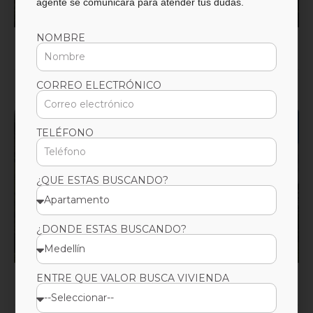
agente se comunicará para atender tus dudas.
Medellín,Medellín,Antioquia
NOMBRE
29m2, 30m2, 35m2, 46m2 47m2, 51m2 mts
1 - 2 Hab
1 Baños
NO Parq
CORREO ELECTRÓNICO
TELÉFONO
$
840.000.000
¿QUE ESTAS BUSCANDO?
Quarzzo | El Retiro
¿DONDE ESTAS BUSCANDO?
El Retiro, Antioquia
ENTRE QUE VALOR BUSCA VIVIENDA
57m² a 101 m². mts
1 - 2 - 3 Hab
2 - 3 Baños
SI Parq