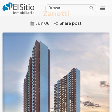
Zanetti
Jun
06
Share post