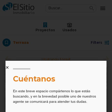
Proyectos
Usados
Terraza
Filters
Mostrando
1
result
$
197.400.000
Cuéntanos
En este breve espacio compártenos lo que estás
buscando, y en la brevedad posible uno de nuestros
agente se comunicará para atender tus dudas.
Bosque Verde CO & LIVING