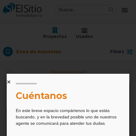
Proyectos
Usados
Zona de mascotas
Filters
Mostrando
1
result
$
880.000.000
Cuéntanos
En este breve espacio compártenos lo que estás
buscando, y en la brevedad posible uno de nuestros
agente se comunicará para atender tus dudas.
MOSS | El Retiro