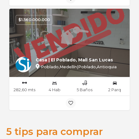
$
1.560.000.000
Casa | El Poblado, Mall San Lucas
Poblado,Medellín|Poblado,Antioquia
282,60 mts
4 Hab
5 Baños
2 Parq
5 tips para comprar