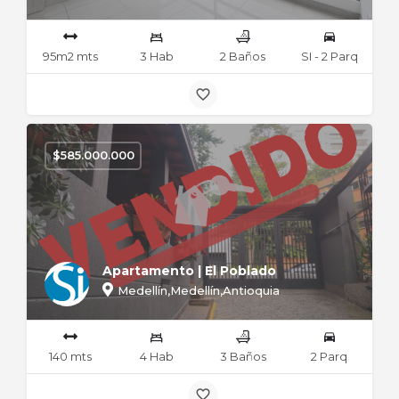
95m2 mts
3 Hab
2 Baños
SI - 2 Parq
$
585.000.000
Apartamento | El Poblado
Medellín,Medellín,Antioquia
140 mts
4 Hab
3 Baños
2 Parq