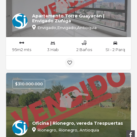
Apartamento Torre Guayacán |
Envigado Zuñiga
Envigado,Envigado,Antioquia
95m2 mts
3 Hab
2 Baños
SI - 2 Parq
$
310.000.000
Oficina | Rionegro, vereda Trespuertas
Rionegro, Rionegro, Antioquia