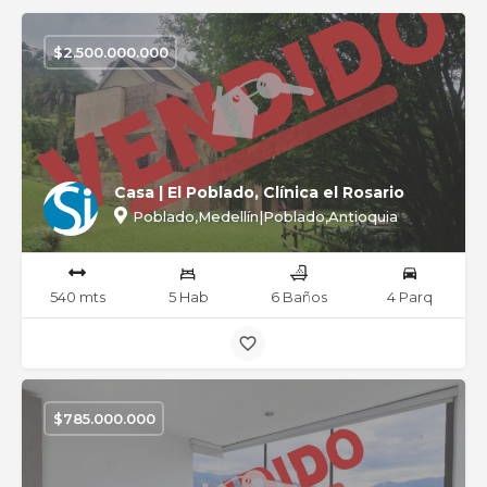
$
2.500.000.000
Casa | El Poblado, Clínica el Rosario
Poblado,Medellín|Poblado,Antioquia
540 mts
5 Hab
6 Baños
4 Parq
$
785.000.000