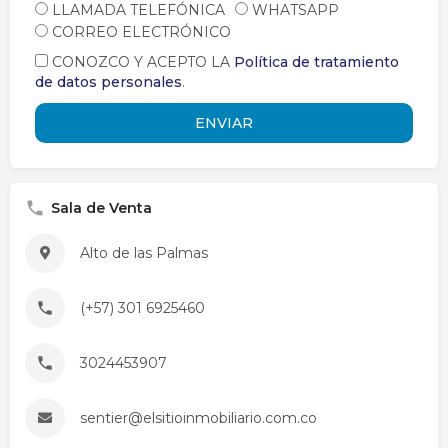
LLAMADA TELEFÓNICA
LLAMADA TELEFÓNICA
WHATSAPP
WHATSAPP
CORREO ELECTRÓNICO
CORREO ELECTRÓNICO
CONOZCO Y ACEPTO LA
CONOZCO Y ACEPTO LA
Política de tratamiento
Política de tratamiento
de datos personales
de datos personales
.
.
ENVIAR
ENVIAR
Sala de Venta
Alto de las Palmas
(+57) 301 6925460
3024453907
sentier@elsitioinmobiliario.com.co