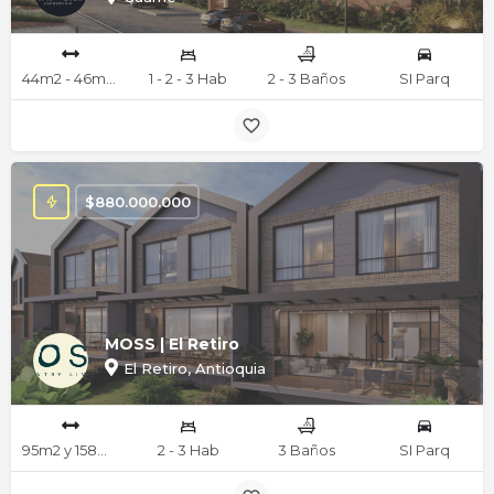
44m2 - 46m2 - 48m2 - 66m2 - 68m2 mts
1 - 2 - 3 Hab
2 - 3 Baños
SI Parq
$
880.000.000
MOSS | El Retiro
El Retiro, Antioquia
95m2 y 158m2 mts
2 - 3 Hab
3 Baños
SI Parq