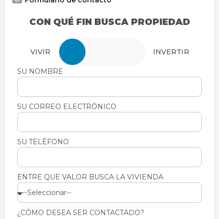
Formulario de contacto
CON QUÉ FIN BUSCA PROPIEDAD
VIVIR
INVERTIR
SU NOMBRE
SU NOMBRE
SU CORREO ELECTRÓNICO
SU CORREO ELECTRÓNICO
SU TELÉFONO
SU TELÉFONO
ENTRE QUE VALOR BUSCA LA VIVIENDA
ENTRE QUE VALOR BUSCA LA VIVIENDA
¿CÓMO DESEA SER CONTACTADO?
¿CÓMO DESEA SER CONTACTADO?