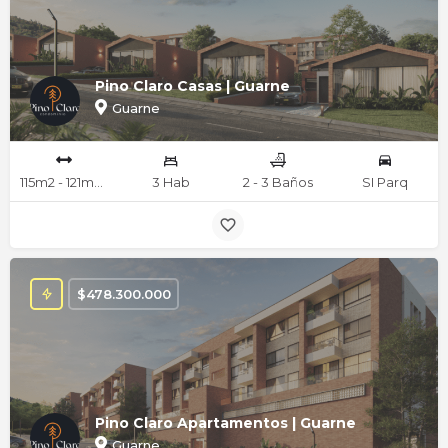
Pino Claro Casas | Guarne
Guarne
115m2 - 121m2 mts
3 Hab
2 - 3 Baños
SI Parq
$
478.300.000
Pino Claro Apartamentos | Guarne
Guarne