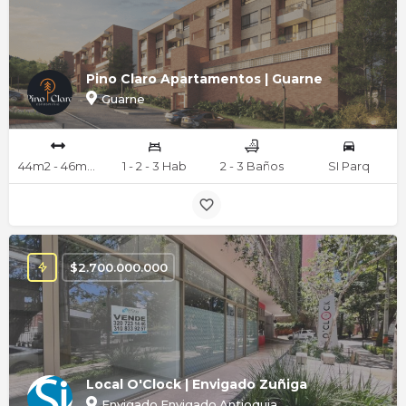
Pino Claro Apartamentos | Guarne
Guarne
44m2 - 46m2 - 48m2 - 66m2 - 68m2 mts
1 - 2 - 3 Hab
2 - 3 Baños
SI Parq
$
2.700.000.000
Local O'Clock | Envigado Zuñiga
Envigado,Envigado,Antioquia