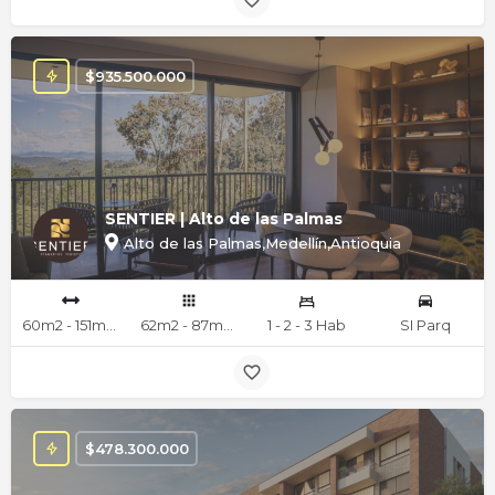
$
935.500.000
SENTIER | Alto de las Palmas
Alto de las Palmas,Medellín,Antioquia
60m2 - 151m2 mts
62m2 - 87m2 - 117m2 - 151m2 mts
1 - 2 - 3 Hab
SI Parq
$
478.300.000