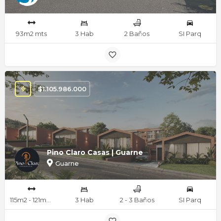
93m2 mts
3 Hab
2 Baños
SI Parq
$
1.105.986.000
Pino Claro Casas | Guarne
Guarne
115m2 - 121m2 mts
3 Hab
2 - 3 Baños
SI Parq