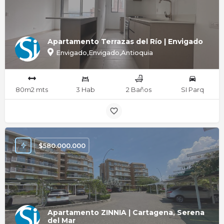
Apartamento Terrazas del Río | Envigado
Envigado,Envigado,Antioquia
80m2 mts
3 Hab
2 Baños
SI Parq
$
580.000.000
Apartamento ZINNIA | Cartagena, Serena
del Mar