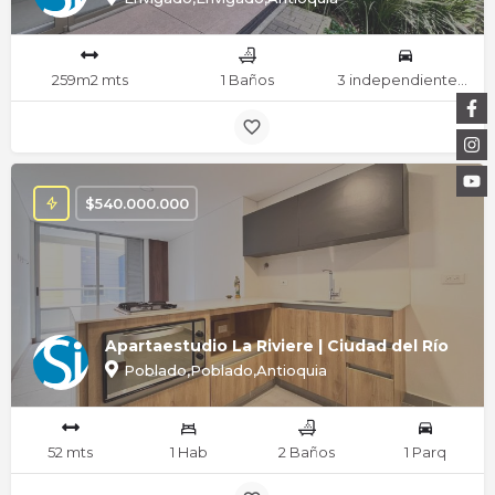
259m2 mts
1 Baños
3 independientes Parq
$
540.000.000
Apartaestudio La Riviere | Ciudad del Río
Poblado,Poblado,Antioquia
52 mts
1 Hab
2 Baños
1 Parq