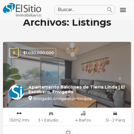
Archivos:
Listings
$
1.030.000.000
Apartamento Balcones de Tierra Linda | El
Escobero, Envigado
Envigado,Envigado,Antioquia
132m2 mts
3 + Estudio Hab
4 Baños
SI - 2 Parq