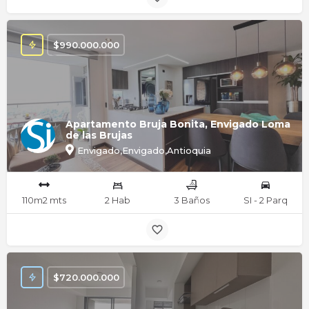
$
990.000.000
Apartamento Bruja Bonita, Envigado Loma
de las Brujas
Envigado,Envigado,Antioquia
110m2 mts
2 Hab
3 Baños
SI - 2 Parq
$
720.000.000