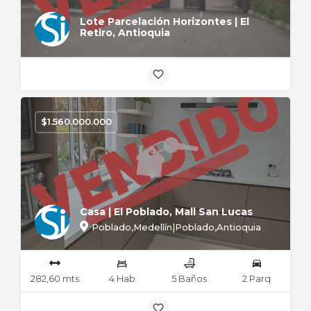
Lote Parcelación Horizontes | El
Retiro, Antioquia
$
1.560.000.000
Casa | El Poblado, Mall San Lucas
Poblado,Medellín|Poblado,Antioquia
282,60 mts
4 Hab
5 Baños
2 Parq