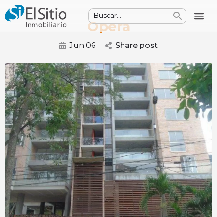
Opera
Jun
06
Share post