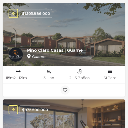
$
1.105.986.000
Pino Claro Casas | Guarne
Guarne
115m2 - 121m2 mts
3 Hab
2 - 3 Baños
SI Parq
$
935.500.000