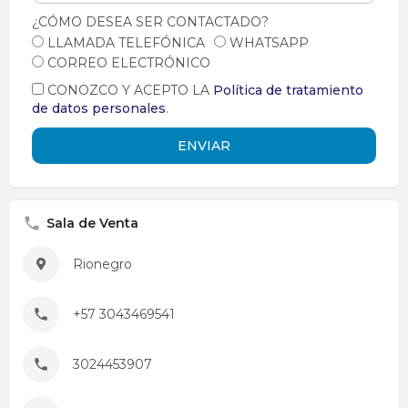
¿CÓMO DESEA SER CONTACTADO?
¿CÓMO DESEA SER CONTACTADO?
LLAMADA TELEFÓNICA
LLAMADA TELEFÓNICA
WHATSAPP
WHATSAPP
CORREO ELECTRÓNICO
CORREO ELECTRÓNICO
CONOZCO Y ACEPTO LA
CONOZCO Y ACEPTO LA
Política de tratamiento
Política de tratamiento
de datos personales
de datos personales
.
.
ENVIAR
ENVIAR
Sala de Venta
Rionegro
+57 3043469541
3024453907