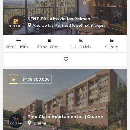
SENTIER | Alto de las Palmas
Alto de las Palmas,Medellín,Antioquia
60m2 - 151m2 mts
62m2 - 87m2 - 117m2 - 151m2 mts
1 - 2 - 3 Hab
SI Parq
$
478.300.000
Pino Claro Apartamentos | Guarne
Guarne