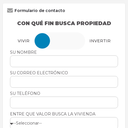
Formulario de contacto
CON QUÉ FIN BUSCA PROPIEDAD
VIVIR
INVERTIR
SU NOMBRE
SU NOMBRE
SU CORREO ELECTRÓNICO
SU CORREO ELECTRÓNICO
SU TELÉFONO
SU TELÉFONO
ENTRE QUE VALOR BUSCA LA VIVIENDA
ENTRE QUE VALOR BUSCA LA VIVIENDA