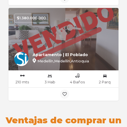
$
1.380.000.000
Apartamento | El Poblado
Medellín,Medellín,Antioquia
210 mts
3 Hab
4 Baños
2 Parq
Ventajas de comprar un