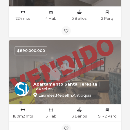
224 mts
4 Hab
5 Baños
2 Parq
$
890.000.000
Apartamento Santa Teresita |
Laureles
Laureles,Medellín,Antioquia
180m2 mts
3 Hab
3 Baños
SI - 2 Parq